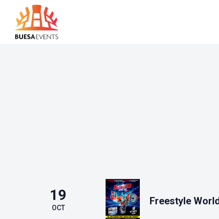
19
Freestyle Worl
OCT