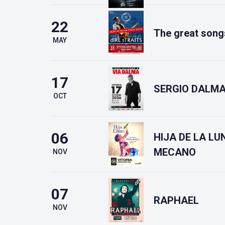
22
The great song
MAY
17
SERGIO DALM
OCT
06
HIJA DE LA L
MECANO
NOV
07
RAPHAEL
NOV